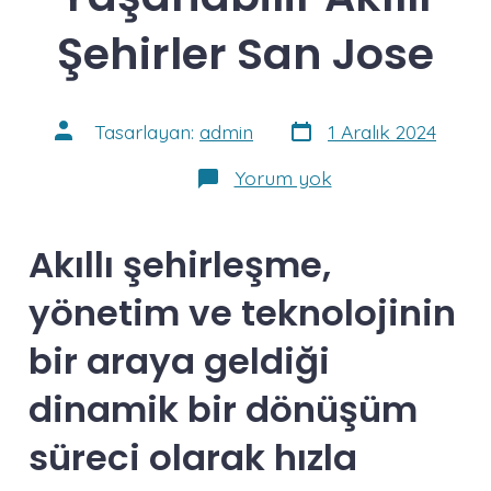
Şehirler San Jose
Yazı
Yazının
Tasarlayan:
admin
1 Aralık 2024
tarihi
yazarı
Akıllı
Yorum yok
Şehirler
/
Yaşanabilir
Akıllı
Akıllı şehirleşme,
Şehirler
San
yönetim ve teknolojinin
Jose
bir araya geldiği
dinamik bir dönüşüm
süreci olarak hızla