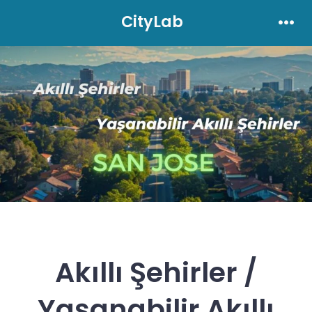
İçeriğe
CityLab
atla
Men
Akıllı Şehirler /
Yaşanabilir Akıllı