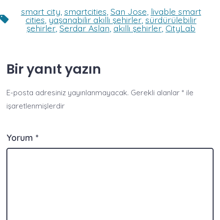
smart city
,
smartcities
,
San Jose
,
livable smart
Etiketler
cities
,
yaşanabilir akıllı şehirler
,
sürdürülebilir
şehirler
,
Serdar Aslan
,
akıllı şehirler
,
CityLab
Bir yanıt yazın
E-posta adresiniz yayınlanmayacak.
Gerekli alanlar
*
ile
işaretlenmişlerdir
Yorum
*