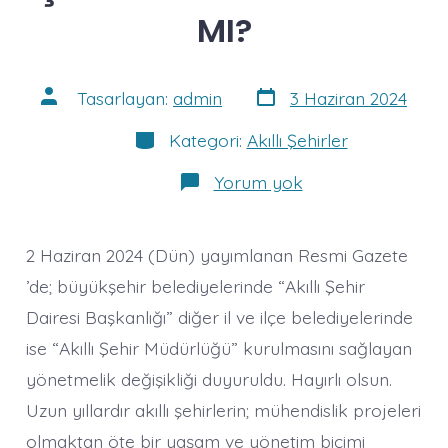
MI?
Yazı
Yazının
Tasarlayan:
admin
3 Haziran 2024
tarihi
yazarı
Kategoriler
Kategori:
Akıllı Şehirler
ŞEHİRLER
Yorum yok
AKILLANACAK
MI?
2 Haziran 2024 (Dün) yayımlanan Resmi Gazete
’de; büyükşehir belediyelerinde “Akıllı Şehir
Dairesi Başkanlığı” diğer il ve ilçe belediyelerinde
ise “Akıllı Şehir Müdürlüğü” kurulmasını sağlayan
yönetmelik değişikliği duyuruldu. Hayırlı olsun.
Uzun yıllardır akıllı şehirlerin; mühendislik projeleri
olmaktan öte bir yaşam ve yönetim biçimi