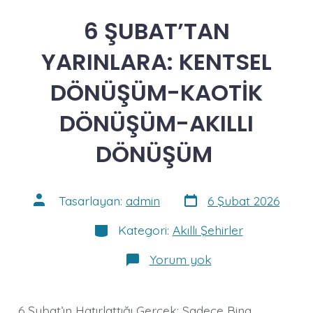
6 ŞUBAT’TAN
YARINLARA: KENTSEL
DÖNÜŞÜM-KAOTİK
DÖNÜŞÜM-AKILLI
DÖNÜŞÜM
Yazı
Yazının
Tasarlayan:
admin
6 Şubat 2026
tarihi
yazarı
Kategoriler
Kategori:
Akıllı Şehirler
6
Yorum yok
ŞUBAT’TAN
YARINLARA:
KENTSEL
DÖNÜŞÜM-
6 Şubat’ın Hatırlattığı Gerçek: Sadece Bina