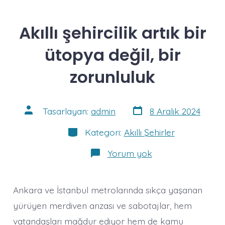
Akıllı şehircilik artık bir
ütopya değil, bir
zorunluluk
Yazı
Yazının
Tasarlayan:
admin
8 Aralık 2024
tarihi
yazarı
Kategoriler
Kategori:
Akıllı Şehirler
Akıllı
Yorum yok
şehircilik
artık
bir
ütopya
Ankara ve İstanbul metrolarında sıkça yaşanan
değil,
bir
yürüyen merdiven arızası ve sabotajlar, hem
zorunluluk
vatandaşları mağdur ediyor hem de kamu