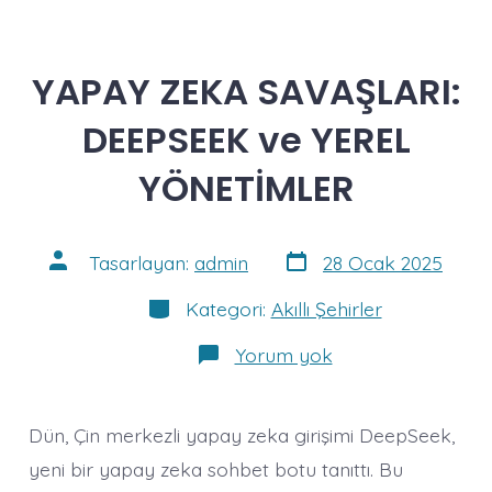
YAPAY ZEKA SAVAŞLARI:
DEEPSEEK ve YEREL
YÖNETİMLER
Yazı
Yazının
Tasarlayan:
admin
28 Ocak 2025
tarihi
yazarı
Kategoriler
Kategori:
Akıllı Şehirler
YAPAY
Yorum yok
ZEKA
SAVAŞLARI:
DEEPSEEK
ve
Dün, Çin merkezli yapay zeka girişimi DeepSeek,
YEREL
YÖNETİMLER
yeni bir yapay zeka sohbet botu tanıttı. Bu