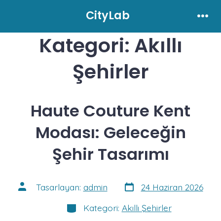
İçeriğe
CityLab
atla
Men
Kategori:
Akıllı
Şehirler
Haute Couture Kent
Modası: Geleceğin
Şehir Tasarımı
Yazı
Yazının
Tasarlayan:
admin
24 Haziran 2026
tarihi
yazarı
Kategoriler
Kategori:
Akıllı Şehirler