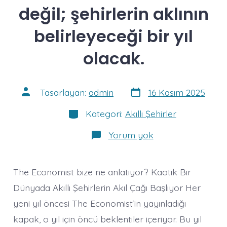
değil; şehirlerin aklının
belirleyeceği bir yıl
olacak.
Yazı
Yazının
Tasarlayan:
admin
16 Kasım 2025
tarihi
yazarı
Kategoriler
Kategori:
Akıllı Şehirler
2026,
Yorum yok
küresel
krizlerin
değil;
şehirlerin
The Economist bize ne anlatıyor? Kaotik Bir
aklının
belirleyeceği
Dünyada Akıllı Şehirlerin Akıl Çağı Başlıyor Her
bir
yeni yıl öncesi The Economist’in yayınladığı
yıl
olacak.
kapak, o yıl için öncü beklentiler içeriyor. Bu yıl