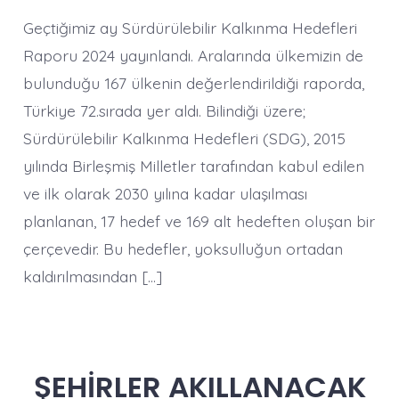
Hedefleri
2024
Geçtiğimiz ay Sürdürülebilir Kalkınma Hedefleri
Performansı
ve
Raporu 2024 yayınlandı. Aralarında ülkemizin de
Belediyelerin
bulunduğu 167 ülkenin değerlendirildiği raporda,
Rolü
Türkiye 72.sırada yer aldı. Bilindiği üzere;
Sürdürülebilir Kalkınma Hedefleri (SDG), 2015
yılında Birleşmiş Milletler tarafından kabul edilen
ve ilk olarak 2030 yılına kadar ulaşılması
planlanan, 17 hedef ve 169 alt hedeften oluşan bir
çerçevedir. Bu hedefler, yoksulluğun ortadan
kaldırılmasından […]
ŞEHİRLER AKILLANACAK