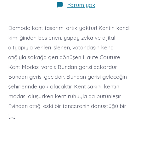
Haute
Yorum yok
Couture
Kent
Modası:
Geleceğin
Demode kent tasarımı artık yoktur! Kentin kendi
Şehir
Tasarımı
kimliğinden beslenen, yapay zekâ ve dijital
altyapıyla verileri işlenen, vatandaşın kendi
atığıyla sokağa geri dönüşen Haute Couture
Kent Modası vardır. Bundan gerisi dekordur.
Bundan gerisi geçicidir. Bundan gerisi geleceğin
şehirlerinde yok olacaktır. Kent sakini, kentin
modası oluşurken kent ruhuyla da bütünleşir.
Evinden attığı eski bir tencerenin dönüştüğü bir
[…]